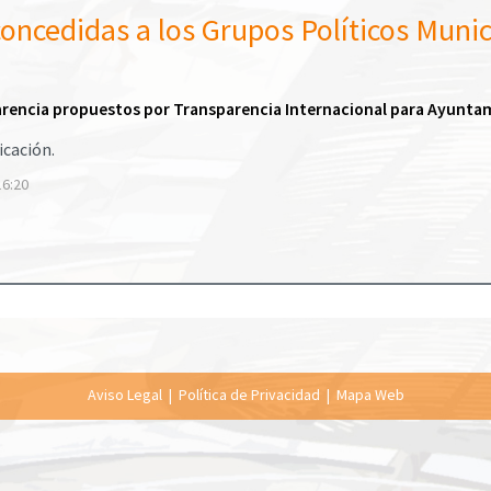
ncedidas a los Grupos Políticos Munic
sparencia propuestos por Transparencia Internacional para Ayunta
icación.
16:20
Aviso Legal
|
Política de Privacidad
|
Mapa Web